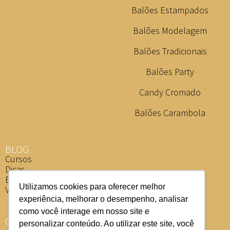
Balões Estampados
Balões Modelagem
Balões Tradicionais
Balões Party
Candy Cromado
Balões Carambola
BLOG
Cursos
Dicas
Eventos
Utilizamos cookies para oferecer melhor
Vídeos
experiência, melhorar o desempenho, analisar
como você interage em nosso site e
ONDE COMPRAR
personalizar conteúdo. Ao utilizar este site, você