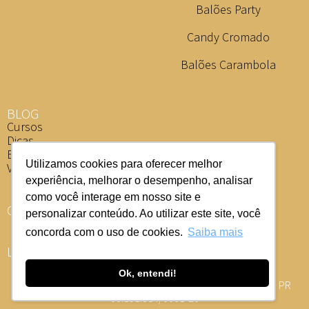
Balões Party
Candy Cromado
Balões Carambola
BLOG
Cursos
Dicas
Eventos
Utilizamos cookies para oferecer melhor
Vídeos
experiência, melhorar o desempenho, analisar
como você interage em nosso site e
ONDE COMPRAR
personalizar conteúdo. Ao utilizar este site, você
concorda com o uso de cookies.
Saiba mais
LOJISTA
Ok, entendi!
Av. Ponta Grossa, 2087 - PARQUE INDUSTRIAL 1, Califórnia - PR
06.151.384/0001-20