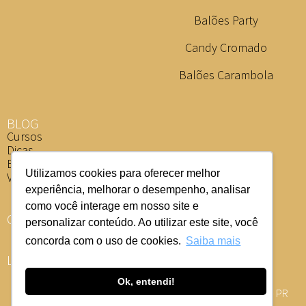
Balões Party
Candy Cromado
Balões Carambola
BLOG
Cursos
Dicas
Eventos
Utilizamos cookies para oferecer melhor
Vídeos
experiência, melhorar o desempenho, analisar
como você interage em nosso site e
ONDE COMPRAR
personalizar conteúdo. Ao utilizar este site, você
concorda com o uso de cookies.
Saiba mais
LOJISTA
Ok, entendi!
Av. Ponta Grossa, 2087 - PARQUE INDUSTRIAL 1, Califórnia - PR