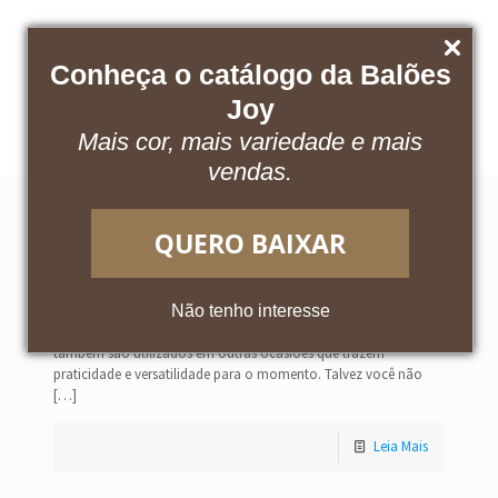
Conheça o catálogo da Balões
Baixe nosso catálogo
Acesse o App
Joy
Mais cor, mais variedade e mais
vendas.
QUERO BAIXAR
7 ocasiões para usar balões em látex e
encantar de forma prática
Não tenho interesse
Balões em látex ganham novas formas além das decorações,
também são utilizados em outras ocasiões que trazem
praticidade e versatilidade para o momento. Talvez você não
[…]
Leia Mais