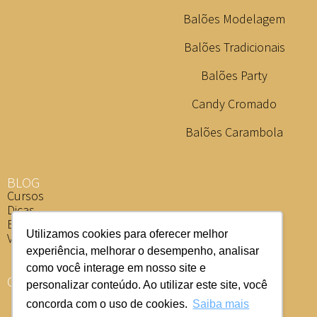
Balões Modelagem
Balões Tradicionais
Balões Party
Candy Cromado
Balões Carambola
BLOG
Cursos
Dicas
Eventos
Utilizamos cookies para oferecer melhor
Vídeos
experiência, melhorar o desempenho, analisar
como você interage em nosso site e
ONDE COMPRAR
personalizar conteúdo. Ao utilizar este site, você
concorda com o uso de cookies.
Saiba mais