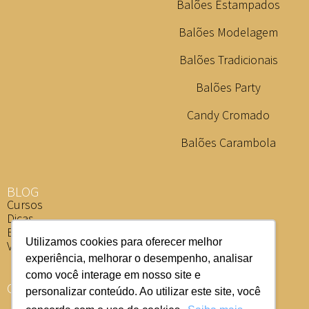
Balões Estampados
Balões Modelagem
Balões Tradicionais
Balões Party
Candy Cromado
Balões Carambola
BLOG
Cursos
Dicas
Eventos
Utilizamos cookies para oferecer melhor
Vídeos
experiência, melhorar o desempenho, analisar
como você interage em nosso site e
ONDE COMPRAR
personalizar conteúdo. Ao utilizar este site, você