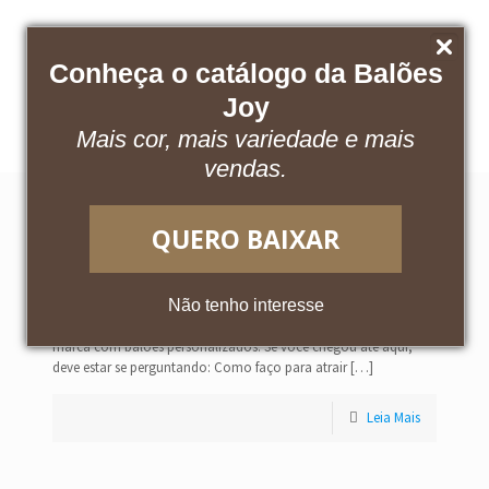
Conheça o catálogo da Balões
Baixe nosso catálogo
Acesse o App
Joy
Mais cor, mais variedade e mais
vendas.
QUERO BAIXAR
Como ampliar meu volume de vendas
utilizando balões personalizados?
Não tenho interesse
Conquiste mais clientes e amplie o reconhecimento da sua
marca com balões personalizados. Se você chegou até aqui,
deve estar se perguntando: Como faço para atrair
[…]
Leia Mais