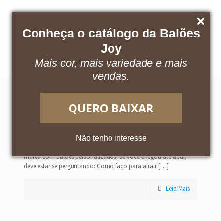
Conheça o catálogo da Balões
Baixe nosso catálogo
Acesse o App
Joy
Mais cor, mais variedade e mais
vendas.
QUERO BAIXAR
Como ampliar meu volume de vendas
utilizando balões personalizados?
Não tenho interesse
Conquiste mais clientes e amplie o reconhecimento da sua
marca com balões personalizados. Se você chegou até aqui,
deve estar se perguntando: Como faço para atrair
[…]
Leia Mais