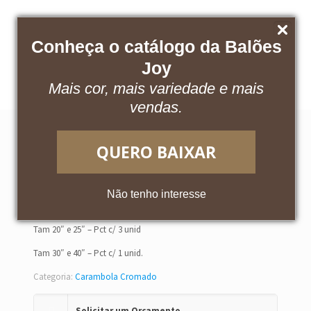
Conheça o catálogo da Balões
Baixe nosso catálogo
Acesse o App
Joy
Mais cor, mais variedade e mais
vendas.
QUERO BAIXAR
PINK
Não tenho interesse
Tam 20″ e 25″ – Pct c/ 3 unid
Tam 30″ e 40″ – Pct c/ 1 unid.
Categoria:
Carambola Cromado
Solicitar um Orçamento