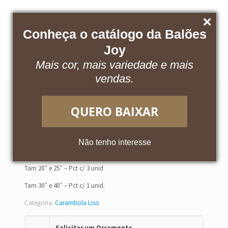
Conheça o catálogo da Balões
Baixe nosso catálogo
Acesse o App
Joy
Mais cor, mais variedade e mais
vendas.
QUERO BAIXAR
LARANJA
Não tenho interesse
Tam 20″ e 25″ – Pct c/ 3 unid
Tam 30″ e 40″ – Pct c/ 1 unid.
Categoria:
Carambola Liso
Solicitar um Orçamento