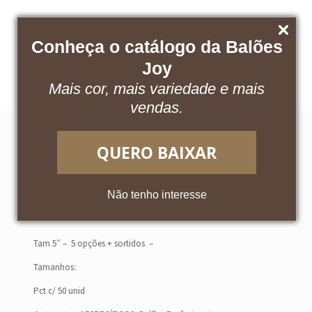
Conheça o catálogo da Balões
Baixe nosso catálogo
Acesse o App
Joy
Mais cor, mais variedade e mais
vendas.
QUERO BAIXAR
Candy 5″
Não tenho interesse
Tam 5″ – 5 opções + sortidos –
Tamanhos:
Pct c/ 50 unid