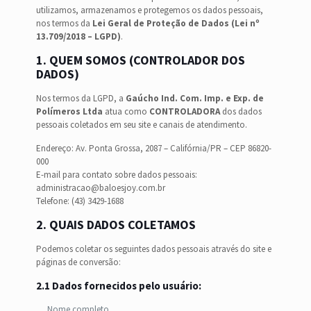
utilizamos, armazenamos e protegemos os dados pessoais,
nos termos da
Lei Geral de Proteção de Dados (Lei nº
13.709/2018 – LGPD)
.
1. QUEM SOMOS (CONTROLADOR DOS
DADOS)
Nos termos da LGPD, a
Gaúcho Ind. Com. Imp. e Exp. de
Polímeros Ltda
atua como
CONTROLADORA
dos dados
pessoais coletados em seu site e canais de atendimento.
Endereço: Av. Ponta Grossa, 2087 – Califórnia/PR – CEP 86820-
000
E-mail para contato sobre dados pessoais:
administracao@baloesjoy.com.br
Telefone: (43) 3429-1688
2. QUAIS DADOS COLETAMOS
Podemos coletar os seguintes dados pessoais através do site e
páginas de conversão:
2.1 Dados fornecidos pelo usuário:
Nome completo