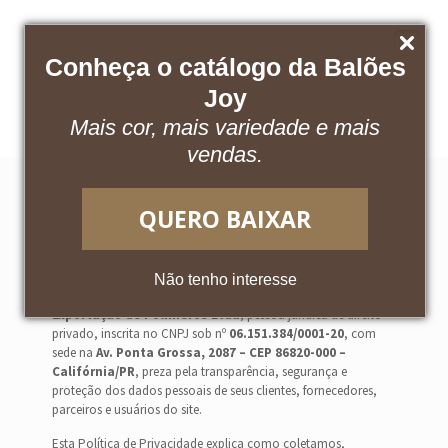
Conheça o catálogo da Balões
Baixe nosso catálogo
Acesse o App
Joy
Mais cor, mais variedade e mais
vendas.
POLÍTICA DE PRIVACIDADE
QUERO BAIXAR
Gaúcho Ind. Com. Imp. e Exp. de Polímeros Ltda
Última atualização:
26/02/2026
Não tenho interesse
A
Gaúcho Indústria, Comércio, Importação e
Exportação de Polímeros Ltda
, pessoa jurídica de direito
privado, inscrita no CNPJ sob nº
06.151.384/0001-20
, com
sede na
Av. Ponta Grossa, 2087 – CEP 86820-000 –
Califórnia/PR
, preza pela transparência, segurança e
proteção dos dados pessoais de seus clientes, fornecedores,
parceiros e usuários do site.
Esta Política de Privacidade explica como coletamos,