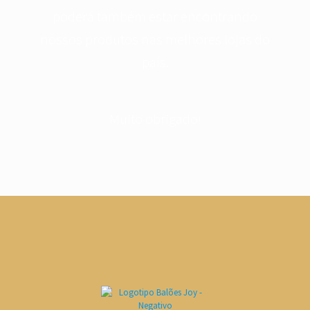
poderá também e star encontrando
nossos produtos nas melhores lojas do
país.
Muito obrigado
!