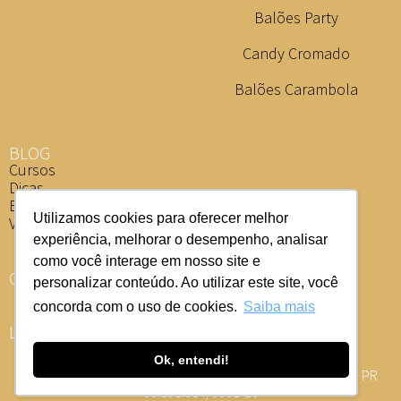
Balões Party
Candy Cromado
Balões Carambola
BLOG
Cursos
Dicas
Eventos
Utilizamos cookies para oferecer melhor
Vídeos
experiência, melhorar o desempenho, analisar
como você interage em nosso site e
ONDE COMPRAR
personalizar conteúdo. Ao utilizar este site, você
concorda com o uso de cookies.
Saiba mais
LOJISTA
Ok, entendi!
Av. Ponta Grossa, 2087 - PARQUE INDUSTRIAL 1, Califórnia - PR
06.151.384/0001-20