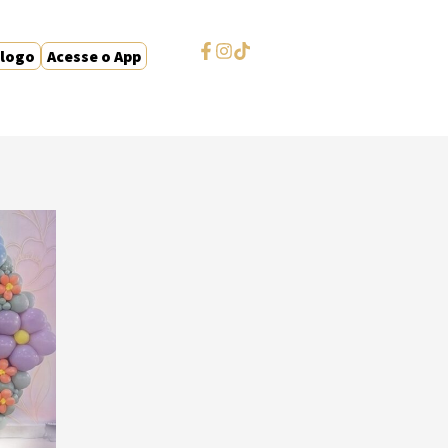
álogo
Acesse o App