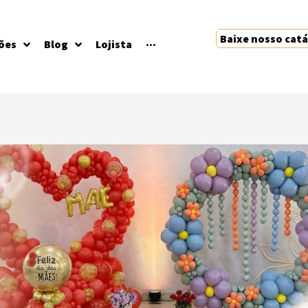
Baixe nosso cat
ões
Blog
Lojista
···