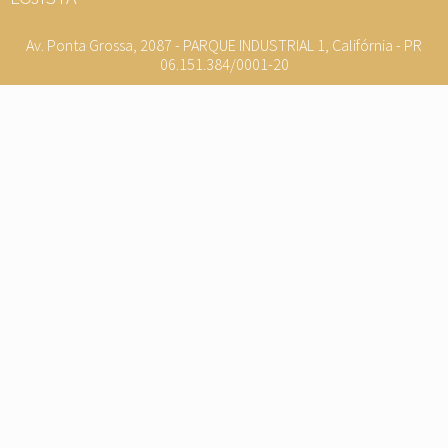
Av. Ponta Grossa, 2087 - PARQUE INDUSTRIAL 1, Califórnia - PR
06.151.384/0001-20